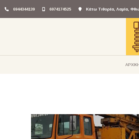
6944344139
6974174525
Κάτω Τιθορέα, Λαμία, Φθι
ΑΡΧΙΚ